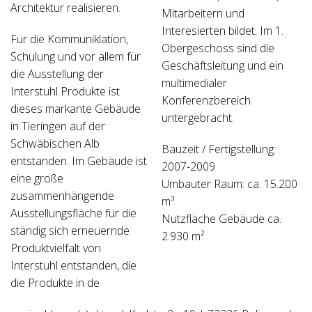
Architektur realisieren.
Mitarbeitern und
Interesierten bildet. Im 1.
Für die Kommuniklation,
Obergeschoss sind die
Schulung und vor allem für
Geschäftsleitung und ein
die Ausstellung der
multimedialer
Interstuhl Produkte ist
Konferenzbereich
dieses markante Gebäude
untergebracht.
in Tieringen auf der
Schwäbischen Alb
Bauzeit / Fertigstellung:
entstanden. Im Gebäude ist
2007-2009
eine große
Umbauter Raum: ca. 15.200
zusammenhängende
m³
Ausstellungsfläche für die
Nutzfläche Gebäude ca.
ständig sich erneuernde
2.930 m²
Produktvielfalt von
Interstuhl entstanden, die
die Produkte in de