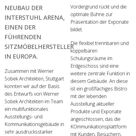
Vordergrund rückt und die
NEUBAU DER
optimale Bühne zur
INTERSTUHL ARENA,
Präsentation der Exponate
EINEN DER
bildet.
FÜHRENDEN
Die flexibel trennbaren und
SITZMÖBELHERSTELLER
koppelbaren
IN EUROPA.
Schulungsräume im
Erdgeschoss sind eine
Zusammen mit Werner
weitere zentrale Funktion in
Sobek Architekten, Stuttgart
diesem Gebäude. An diese
konnten wir auf der Basis
ist ein großflächiges Bistro
des Entwurfs von Werner
mit der lebenden
Sobek Architekten im Team
Ausstellung aktueller
ein multifunktionales
Produkte und Exponate
Ausstellungs- und
angeschlossen, das die
Kommunikationsgebäude in
KOmmunikationsplattform
sehr ausdrucksstarker
mit Kunden, Besuchern,